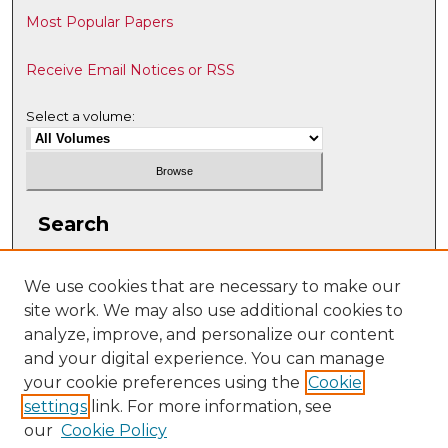
Most Popular Papers
Receive Email Notices or RSS
Select a volume:
Search
Enter search terms:
We use cookies that are necessary to make our
site work. We may also use additional cookies to
analyze, improve, and personalize our content
and your digital experience. You can manage
Select context to search:
your cookie preferences using the
Cookie
settings
link. For more information, see
our
Cookie Policy
Advanced Search