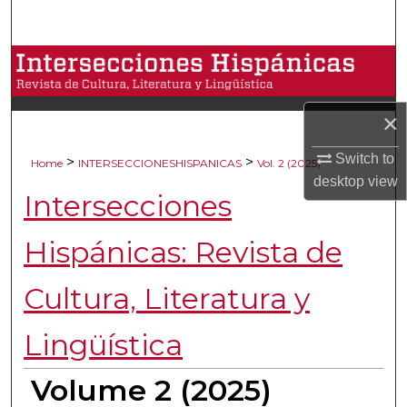
Search
Browse Collections
My Account
×
About
Switch to
>
>
Home
INTERSECCIONESHISPANICAS
Vol. 2 (2025)
desktop
view
Intersecciones
Digital Commons Network™
Hispánicas: Revista de
Cultura, Literatura y
Lingüística
Volume 2 (2025)