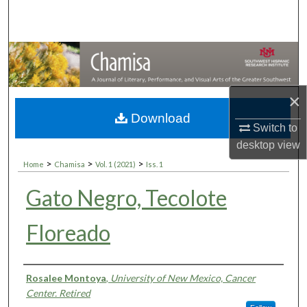
Search
Browse Collections
My Account
×
About
Download
Switch to
desktop
view
Digital Commons Network™
>
>
>
Home
Chamisa
Vol. 1 (2021)
Iss. 1
Gato Negro, Tecolote
Floreado
Authors
Rosalee Montoya
,
University of New Mexico, Cancer
Center. Retired