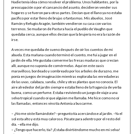
Nadie tenía idea cómo resolver el problema. Unos habitantes, por la
preocupación o por el cansancio del asunto, decidieron vender sus
hogares y se fueron para otras partes. Decían que el llano ya no estaba
pacifico por estar lleno de brujas o fantasmas. Mis abuelos, José
Ramón y Refugio Aragón, también vendieron su casa con varios
terrenos. Se mudaron de Pastura hacia el pueblo de Vaughn que
quedaba cerca, aunque ellos decían que la brujería no era la razón de
irse.
A veces me quedaba de sueno después de oír los cuentos de mi
abuela. Esta mañana cuando terminó el cuento, me fui a jugar en el
jardín de ella. Me gustaba comerme las fresas maduras que crecían
allí, aunque no suponía de comérmelas. Aquí en este oasis
maravilloso, bordeado y sombreado por los arboles de durazno, me
ponía en juegos de imaginación mientras exploraba las enredaderas
de las uvas, calabaza, sandia, chile y otras plantas que no conocía. El
aire alrededor del jardín siempre estaba lleno de la fragancia de yerba
buena, como un perfume. Estaba reviviendo un juego de viaje a una
selva tropical cuando oí que alguien me llamaba. Me hice como no oí
las llamadas, entonces vino tía Antonia a buscarme.
– ¿No me oíste llamándote? –pregunto tía acercándose al jardín. –Ya el
sol esta alto y está muy caloroso. Pásate para adentro por el resto del
día. –ella me dijo.
– ¿Tengo que hacerlo, tía? ¡Estaba divirtiéndome mucho en mi selva!