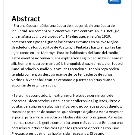
Follow
Abstract
–Era una época insólita, una época de inseguridad y una época de
inquietud. Así comenzó un cuento que me contó mi abuela, Refugio,
una mañana cuando era pequeña. Me dijo que, en el año 1929,
comenzaron a pasar algunos incidentes extraños en Nuevo Méjico
alrededor de los pueblitos de Pastura, la Pintada y hasta en partes tan
lejos como en Los Montoya. Para los habitantes del llano del medio,
estos eventos no tenían buena explicación según decían los que vivían
allí. Siempre había permaneció la tranquilidad, paz y amistad en todo el
llano. Al principio, nadie puso mucha atención cuando la ropa recién
tendida comenzó a desaparecerse de los tendederos de varios
vecinos. A veces hallaban las ventanas o puertas abiertas cuando
suponían de estar cerradas.
–Sera un desconocido. Un extranjero. No puede ser ninguno de
nosotros –decían todos. Después se perdieron los juguetes, libros o
cositas personales de algunos niños, pero no por sus propios dueños.
Hasta los pasteles de manzana, que siempre dejaba tía Adela Anaya en
el portal para enfriar, se volaron. Nadie sabía cómo, ni quién. Por estas
mismas razones la gente comenzó a tener más cuidado. Empezaron a
cerrar las puertas de las casas y de los graneros o corrales con llave.
Precauciones que nunca habían sido necesarias. El vecino