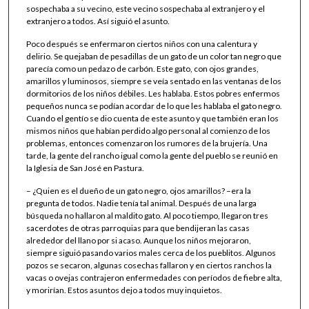
sospechaba a su vecino, este vecino sospechaba al extranjero y el
extranjero a todos. Así siguió el asunto.
Poco después se enfermaron ciertos niños con una calentura y
delirio. Se quejaban de pesadillas de un gato de un color tan negro que
parecía como un pedazo de carbón. Este gato, con ojos grandes,
amarillos y luminosos, siempre se veía sentado en las ventanas de los
dormitorios de los niños débiles. Les hablaba. Estos pobres enfermos
pequeños nunca se podían acordar de lo que les hablaba el gato negro.
Cuando el gentío se dio cuenta de este asunto y que también eran los
mismos niños que habían perdido algo personal al comienzo de los
problemas, entonces comenzaron los rumores de la brujería. Una
tarde, la gente del rancho igual como la gente del pueblo se reunió en
la Iglesia de San José en Pastura.
– ¿Quien es el dueño de un gato negro, ojos amarillos? –era la
pregunta de todos. Nadie tenía tal animal. Después de una larga
búsqueda no hallaron al maldito gato. Al poco tiempo, llegaron tres
sacerdotes de otras parroquias para que bendijeran las casas
alrededor del llano por si acaso. Aunque los niños mejoraron,
siempre siguió pasando varios males cerca de los pueblitos. Algunos
pozos se secaron, algunas cosechas fallaron y en ciertos ranchos la
vacas o ovejas contrajeron enfermedades con períodos de fiebre alta,
y morirían. Estos asuntos dejo a todos muy inquietos.