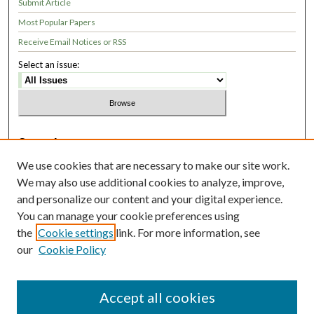
Submit Article
Most Popular Papers
Receive Email Notices or RSS
Select an issue:
Search
We use cookies that are necessary to make our site work.
Enter search terms:
We may also use additional cookies to analyze, improve,
and personalize our content and your digital experience.
You can manage your cookie preferences using
the
Cookie settings
link. For more information, see
Select context to search:
our
Cookie Policy
Advanced Search
Accept all cookies