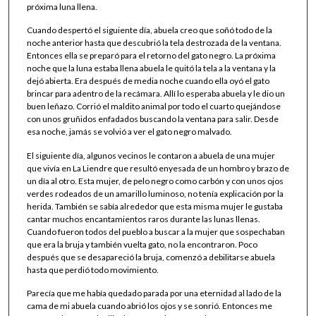
próxima luna llena.
Cuando despertó el siguiente día, abuela creo que soñó todo de la
noche anterior hasta que descubrió la tela destrozada de la ventana.
Entonces ella se preparó para el retorno del gato negro. La próxima
noche que la luna estaba llena abuela le quitó la tela a la ventana y la
dejó abierta. Era después de media noche cuando ella oyó el gato
brincar para adentro de la recámara. Allí lo esperaba abuela y le dio un
buen leñazo. Corrió el maldito animal por todo el cuarto quejándose
con unos gruñidos enfadados buscando la ventana para salir. Desde
esa noche, jamás se volvió a ver el gato negro malvado.
El siguiente día, algunos vecinos le contaron a abuela de una mujer
que vivía en La Liendre que resultó enyesada de un hombro y brazo de
un día al otro. Esta mujer, de pelo negro como carbón y con unos ojos
verdes rodeados de un amarillo luminoso, no tenía explicación por la
herida. También se sabía alrededor que esta misma mujer le gustaba
cantar muchos encantamientos raros durante las lunas llenas.
Cuando fueron todos del pueblo a buscar a la mujer que sospechaban
que era la bruja y también vuelta gato, no la encontraron. Poco
después que se desapareció la bruja, comenzó a debilitarse abuela
hasta que perdió todo movimiento.
Parecía que me había quedado parada por una eternidad al lado de la
cama de mi abuela cuando abrió los ojos y se sonrió. Entonces me