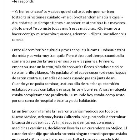
–le respondí.
– Ya tienes once años y sabes que el sol te puede quemar bien
tostadita si no tienes cuidado –me dijo volteándome hacia la casa. –
Acuérdate que siempre tienes que ponerles atención a tus mayores.
¡No lo creo! Te comiste todas mis fresas maduras, ¿Qué vamos a
hacer contigo, muchachita? ¡Vamos, adentro! –dijo tía, sacudiendo la
cabeza.
Entré al dormitorio de abuela y me acerqué a la cama. Todavía estaba
dormida y se veía muy tranquila. Pensé de aquel tiempo cuando ella
comenzó a perder la fuerza en sus pies y las piernas. Primero,
empezó a usar un bastón, tallado con varias flores pintadas de color
rojo, amarillo y blanco. Me gustaba oír el suave susurro de sus naguas
de satén contra sus medias de seda cuando pasaba junta de mí.
Cuando ya no podía caminar, usó una silla de ruedas que también
estaba adornada con tallas de rosas, lirios y laureles. Ahora mi abuela
estaba completamente paralizada. Su mundo hoy estaba compuesto
por una cama de hospital eléctrica y esta habitación.
En un tiempo, mi familia la llevaron a varios médicos por todo de
Nuevo México, Arizona y hasta California. Ninguno podía determinar
la causa de su debilidad. Al fin, después de muchos consejos y
medicinas carísimas, decidieron llevarla a un curandero en Méjico. El
curandero les dijo que abuela no tenía ningún remedio porque estaba
embrujada. Para curarla necesitaban hallar la persona que le había