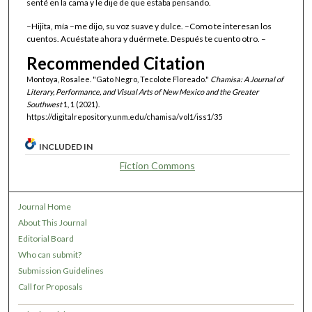
senté en la cama y le dije de que estaba pensando.
–Hijita, mía –me dijo, su voz suave y dulce. –Como te interesan los
cuentos. Acuéstate ahora y duérmete. Después te cuento otro. –
Recommended Citation
Montoya, Rosalee. "Gato Negro, Tecolote Floreado."
Chamisa: A Journal of
Literary, Performance, and Visual Arts of New Mexico and the Greater
Southwest
1, 1 (2021).
https://digitalrepository.unm.edu/chamisa/vol1/iss1/35
INCLUDED IN
Fiction Commons
Journal Home
About This Journal
Editorial Board
Who can submit?
Submission Guidelines
Call for Proposals