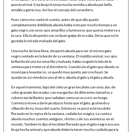
puesto el mal. Esta bruja le tenía mucha envidia a abuela por bella,
amable y generosa. Así fue el consejo del curandero.
Pues cómo me contó el cuento, antes de que ella quedo
completamente debilitada abuela había visto por mucho tiempo a un
gato negro con unos ojos amarillos y luminosos que quería meterse a
la casa. Ella lo ahuyentó con un buen golpe de escoba. Decía que no le
gustaba la mirada malvada del gato.
Una noche de luna llena, despertó abuela para ver el mismo gato
negro sentado en la borde de su ventana. El maldito animal, sus ojos
brillando de una luz amarilla y malvada, había rasgado la tela de la
ventana para meterse al dormitorio. Cuando vio el gato que abuela se
movió para levantarse, se quedó muy quieto, pero no huyó. Se
quedaron así viéndose uno al otro, abuela al gato y el gato a abuela.
En aquel momento, bajó del cielo un gran tecolote con unas alas de
color granate decoradas con margaritas de diferentes tamaños y
colores tan brillantes que radiaban como un arco iris en fuego.
Comenzó el ave a darle picotazos hasta que el gato, gruñendo y
silbando de ira, huyo del cuarto. Entonces se posó este tecolote
floreado en la repisa de la ventana, radiaba luz mágica. Le contó a
abuela muchos cuentos antiguos, chistes y de sus aventuras en el
mundo. También le dijo el tecolote floreado que el gato negro era una
bruja hecha animal y que abuela debería tener mucho cuidado para la