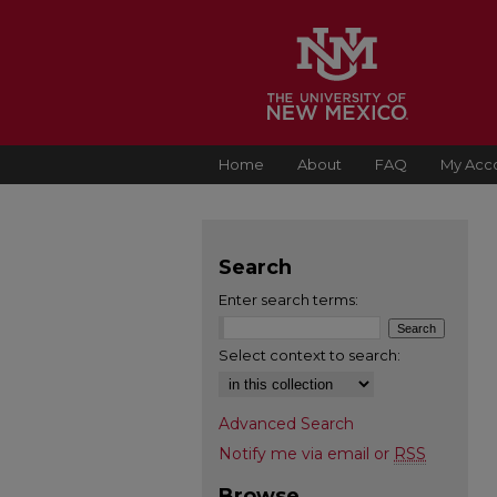
Home
About
FAQ
My Acc
Search
Enter search terms:
Select context to search:
Advanced Search
Notify me via email or
RSS
Browse