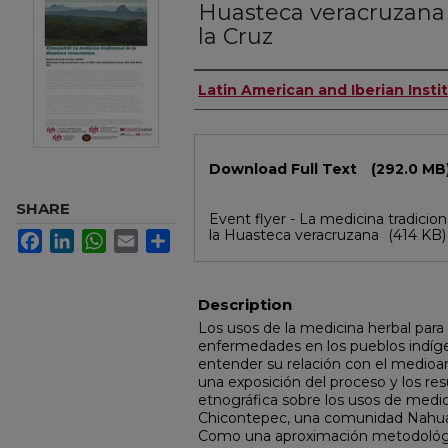
Huasteca veracruzana
la Cruz
Authors
Latin American and Iberian Insti
Files
Download Full Text
(292.0 MB
SHARE
Event flyer - La medicina tradicion
la Huasteca veracruzana
(414 KB)
Facebook
LinkedIn
WhatsApp
Email
Share
Description
Los usos de la medicina herbal para
enfermedades en los pueblos indíg
entender su relación con el medioa
una exposición del proceso y los re
etnográfica sobre los usos de medi
Chicontepec, una comunidad Nahua
Como una aproximación metodológi