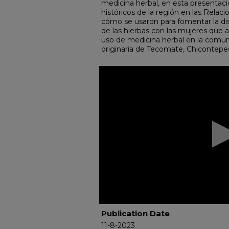
medicina herbal, en esta presentaci
históricos de la región en las Relaci
cómo se usaron para fomentar la di
de las hierbas con las mujeres que 
uso de medicina herbal en la comun
originaria de Tecomate, Chicontepe
0
seconds
of
54
minutes,
47
seconds
Volume
90%
Publication Date
11-8-2023