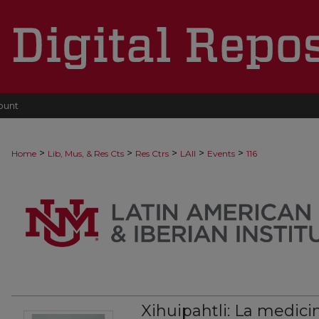
ount
>
>
>
>
>
Home
Lib, Mus, & Res Cts
Res Ctrs
LAII
Events
116
Xihuipahtli: La medicin