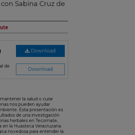
 con Sabina Cruz de
tute
Download
)
al de
Download
 mantener la salud o curar
enas nos pueden ayudar
mbiente. Esta presentación es
sultados de una investigación
cinas herbales en Tecomate,
 en la Huasteca Veracruzana.
ca novedosa para entender la