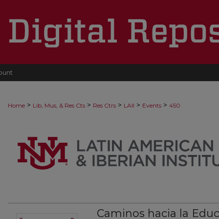
ount
>
>
>
>
>
Home
Lib, Mus, & Res Cts
Res Ctrs
LAII
Events
450
Caminos hacia la Educ