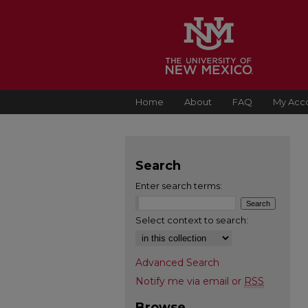
Home
About
FAQ
My Acc
Search
Enter search terms:
Select context to search:
Advanced Search
Notify me via email or
RSS
Browse