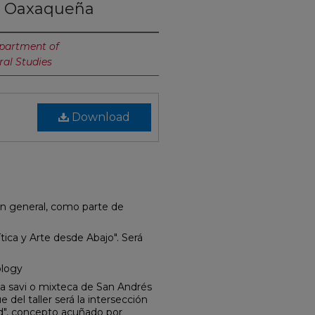
d Oaxaqueña
artment of
ral Studies
Download
 en general, como parte de
tica y Arte desde Abajo". Será
logy
a savi o mixteca de San Andrés
del taller será la intersección
ad", concepto acuñado por