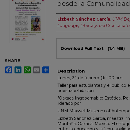
desde la Comunalida
Authors
Lizbeth Sánchez García
,
UNM Dep
Language, Literacy, and Sociocultu
Files
Download Full Text
(1.4 MB)
SHARE
Facebook
LinkedIn
WhatsApp
Email
Share
Description
Lunes, 24 de febrero @ 1:00 pm
Taller para estudiantes y el público
nuestra exhibición
"Oaxaca Ingobernable: Estética, Polí
liderado por
UNM Maxwell Museum of Anthropo
Lizbeth Sánchez García, maestra ñn
Montaña, Oaxaca, México. El enfoque 
entre la educación y la "comunalid