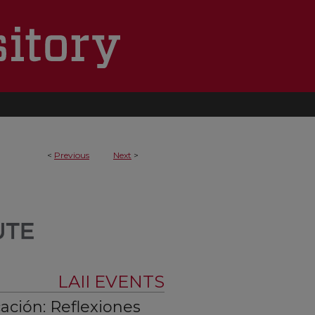
<
Previous
Next
>
LAII EVENTS
ación: Reflexiones