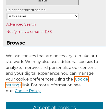
Select context to search:
Advanced Search
Notify me via email or
RSS
Browse
Collections
Disciplines
We use cookies that are necessary to make our
site work. We may also use additional cookies to
Authors
analyze, improve, and personalize our content
Author Corner
and your digital experience. You can manage
Author FAQ
your cookie preferences using the
Cookie
settings
link. For more information, see
Submit Research
our
Cookie Policy
Links
UNM Department of Foreign Languages & Literatures
Accept all cookies