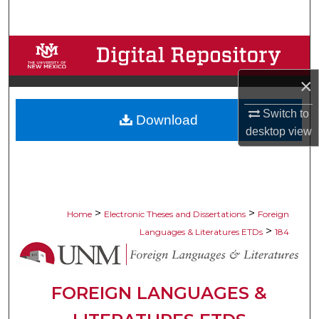
Search
Browse Collections
×
My Account
Switch to
Download
About
desktop
view
Digital Commons Network™
>
>
Home
Electronic Theses and Dissertations
Foreign
>
Languages & Literatures ETDs
184
FOREIGN LANGUAGES &