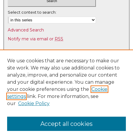
Select context to search:
Advanced Search
Notify me via email or
RSS
Browse
Collections
We use cookies that are necessary to make our
site work. We may also use additional cookies to
Disciplines
analyze, improve, and personalize our content
Authors
and your digital experience. You can manage
Author Corner
your cookie preferences using the
Cookie
settings
link. For more information, see
Author FAQ
our
Cookie Policy
Links
Research Data Services
Accept all cookies