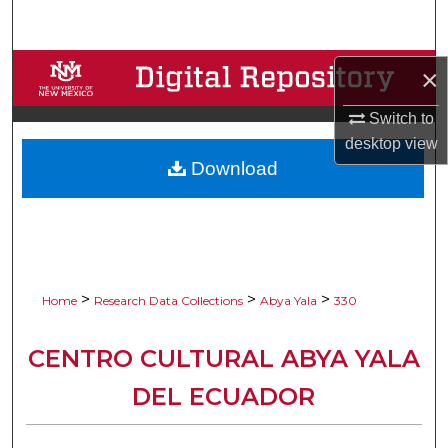
Search
Browse Collections
×
Switch to
My Account
desktop
view
Download
About
Digital Commons Network™
>
>
>
Home
Research Data Collections
Abya Yala
330
CENTRO CULTURAL ABYA YALA
DEL ECUADOR