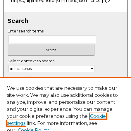
https://digitalrepository.unm.edu/lasm_cucs_pt/2
Search
Enter search terms:
Select context to search:
Advanced Search
Notify me via email or
RSS
We use cookies that are necessary to make our
site work. We may also use additional cookies to
Browse
analyze, improve, and personalize our content
Collections
and your digital experience. You can manage
Disciplines
your cookie preferences using the
Cookie
settings
link. For more information, see
Authors
our
Cookie Policy