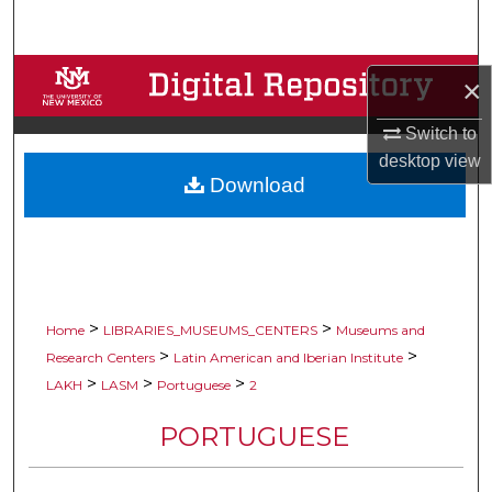
Search
Browse Collections
×
My Account
Switch to
desktop
view
Download
About
Digital Commons Network™
>
>
Home
LIBRARIES_MUSEUMS_CENTERS
Museums and
>
>
Research Centers
Latin American and Iberian Institute
>
>
>
LAKH
LASM
Portuguese
2
PORTUGUESE