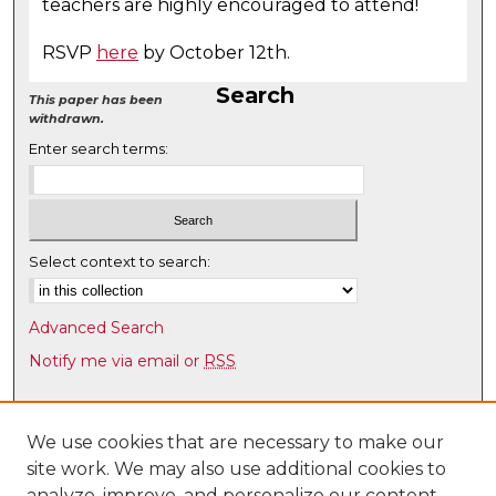
teachers are highly encouraged to attend!
RSVP
here
by October 12th.
Search
This paper has been
withdrawn.
Enter search terms:
Select context to search:
Advanced Search
Notify me via email or
RSS
Browse
Collections
We use cookies that are necessary to make our
site work. We may also use additional cookies to
Disciplines
analyze, improve, and personalize our content