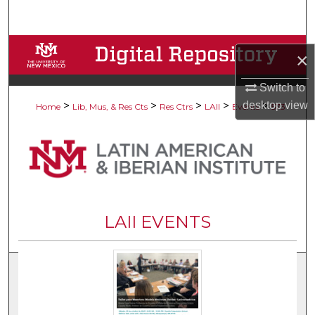
Search
Browse Collections
×
My Account
Switch to
desktop
view
>
>
>
>
>
Home
Lib, Mus, & Res Cts
Res Ctrs
LAII
Events
573
About
Digital Commons Network™
LAII EVENTS