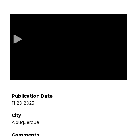
0
s
e
c
o
n
d
s
o
f
5
1
Publication Date
m
11-20-2025
i
City
n
Albuquerque
u
t
Comments