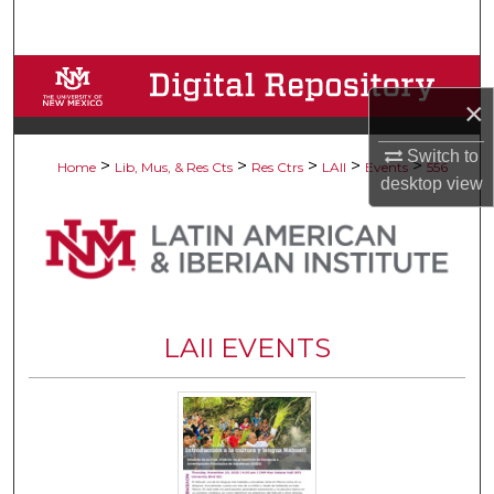
Search
Browse Collections
×
My Account
Switch to
>
>
>
>
>
Home
Lib, Mus, & Res Cts
Res Ctrs
LAII
Events
556
desktop
view
About
Digital Commons Network™
LAII EVENTS