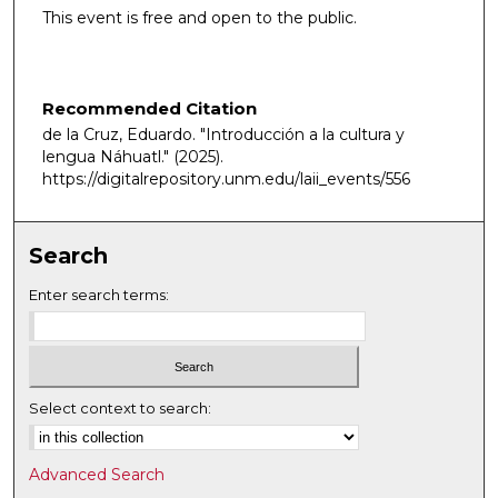
e
This event is free and open to the public.
s
,
5
Recommended Citation
3
de la Cruz, Eduardo. "Introducción a la cultura y
s
lengua Náhuatl."
(2025).
e
https://digitalrepository.unm.edu/laii_events/556
c
o
Search
n
d
Enter search terms:
s
Select context to search:
Advanced Search