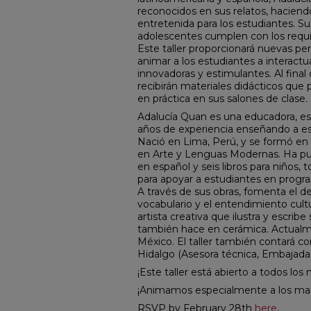
reconocidos en sus relatos, haciendo 
entretenida para los estudiantes. Su
adolescentes cumplen con los requis
Este taller proporcionará nuevas pe
animar a los estudiantes a interactu
innovadoras y estimulantes. Al final 
recibirán materiales didácticos que 
en práctica en sus salones de clase.
Adalucía Quan es una educadora, esc
años de experiencia enseñando a es
Nació en Lima, Perú, y se formó en
en Arte y Lenguas Modernas. Ha pub
en español y seis libros para niños,
para apoyar a estudiantes en progr
A través de sus obras, fomenta el des
vocabulario y el entendimiento cult
artista creativa que ilustra y escrib
también hace en cerámica. Actualm
México. El taller también contará co
Hidalgo (Asesora técnica, Embajad
¡Este taller está abierto a todos los
¡Animamos especialmente a los maes
RSVP by February 28th
here
.