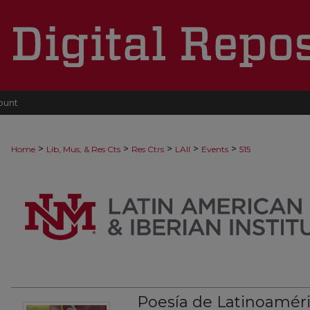
ount
>
>
>
>
>
Home
Lib, Mus, & Res Cts
Res Ctrs
LAII
Events
515
Poesía de Latinoaméri