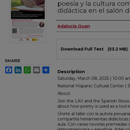
poesía y la cultura c
didáctica en el salón d
Authors
Adalucía Quan
Files
Download Full Text
(53.2 MB)
SHARE
Facebook
LinkedIn
WhatsApp
Email
Share
Description
Saturday, March 08, 2025 | 10:00 a
National Hispanic Cultural Center |
About:
Join the LAII and the Spanish Resou
about how poetry is used as a tool i
Únete al taller con la autora peruan
compartirá herramientas didácticas p
aula. Con varias novelas premiadas qu
latinoamericana y española, Adaluc