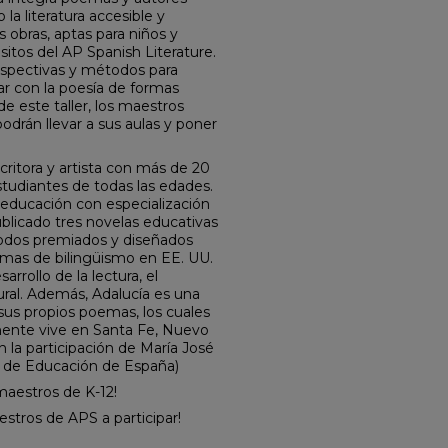
la literatura accesible y
s obras, aptas para niños y
itos del AP Spanish Literature.
rspectivas y métodos para
ar con la poesía de formas
de este taller, los maestros
podrán llevar a sus aulas y poner
ritora y artista con más de 20
tudiantes de todas las edades.
 educación con especialización
licado tres novelas educativas
 todos premiados y diseñados
amas de bilingüismo en EE. UU.
arrollo de la lectura, el
ural. Además, Adalucía es una
e sus propios poemas, los cuales
ente vive en Santa Fe, Nuevo
n la participación de María José
a de Educación de España)
 maestros de K-12!
tros de APS a participar!