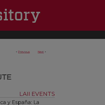
<
Previous
Next
>
LAII EVENTS
ca y España: La