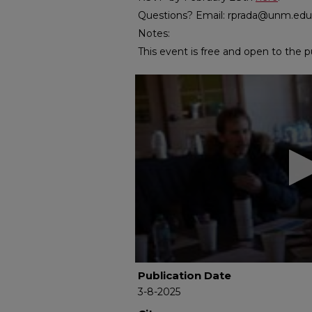
Questions? Email: rprada@unm.edu
Notes:
This event is free and open to the pu
0
seconds
of
8
minutes,
47
seconds
Volume
90%
Publication Date
3-8-2025