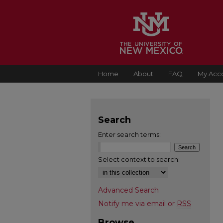
Home
About
FAQ
My Acc
Search
Enter search terms:
Select context to search:
Advanced Search
Notify me via email or
RSS
Browse