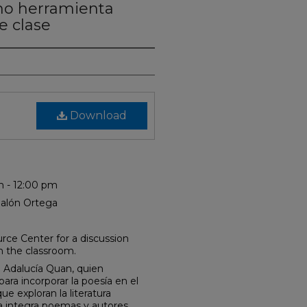
omo herramienta
e clase
Download
m - 12:00 pm
 Salón Ortega
rce Center for a discussion
n the classroom.
a Adalucía Quan, quien
ara incorporar la poesía en el
e exploran la literatura
ía integra poemas y autores