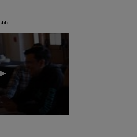
blic.