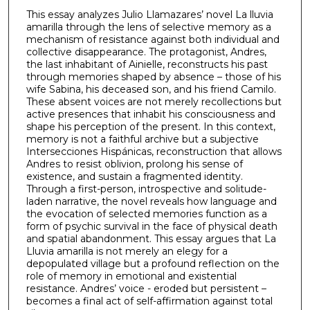
This essay analyzes Julio Llamazares’ novel La lluvia
amarilla through the lens of selective memory as a
mechanism of resistance against both individual and
collective disappearance. The protagonist, Andres,
the last inhabitant of Ainielle, reconstructs his past
through memories shaped by absence – those of his
wife Sabina, his deceased son, and his friend Camilo.
These absent voices are not merely recollections but
active presences that inhabit his consciousness and
shape his perception of the present. In this context,
memory is not a faithful archive but a subjective
Intersecciones Hispánicas, reconstruction that allows
Andres to resist oblivion, prolong his sense of
existence, and sustain a fragmented identity.
Through a first-person, introspective and solitude-
laden narrative, the novel reveals how language and
the evocation of selected memories function as a
form of psychic survival in the face of physical death
and spatial abandonment. This essay argues that La
Lluvia amarilla is not merely an elegy for a
depopulated village but a profound reflection on the
role of memory in emotional and existential
resistance. Andres’ voice - eroded but persistent –
becomes a final act of self-affirmation against total