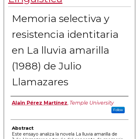
Memoria selectiva y
resistencia identitaria
en La lluvia amarilla
(1988) de Julio
Llamazares
Authors
Alain Pérez Martínez
,
Temple University
Follow
Abstract
Este ensayo analiza la novela La lluvia amarilla de