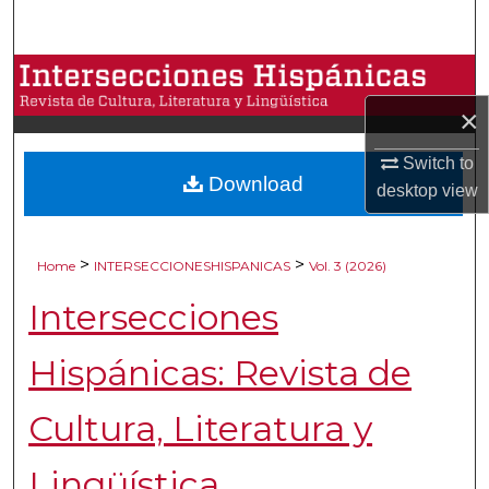
Search
Browse Collections
×
My Account
Switch to
Download
About
desktop
view
Digital Commons Network™
>
>
Home
INTERSECCIONESHISPANICAS
Vol. 3 (2026)
Intersecciones
Hispánicas: Revista de
Cultura, Literatura y
Lingüística