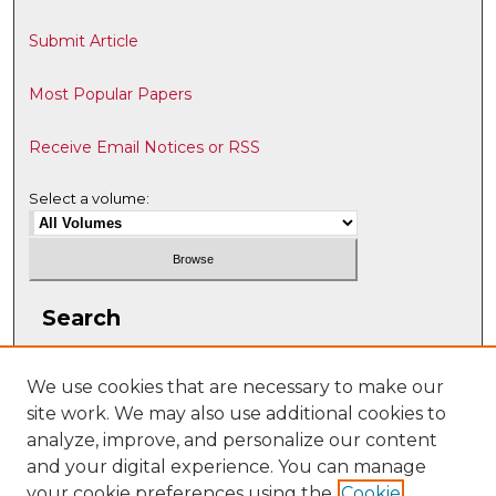
Submit Article
Most Popular Papers
Receive Email Notices or RSS
Select a volume:
Search
Enter search terms:
We use cookies that are necessary to make our
site work. We may also use additional cookies to
analyze, improve, and personalize our content
and your digital experience. You can manage
Select context to search:
your cookie preferences using the
Cookie