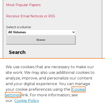
Most Popular Papers
Receive Email Notices or RSS
Select a volume:
Search
Enter search terms:
We use cookies that are necessary to make our
site work. We may also use additional cookies to
analyze, improve, and personalize our content
and your digital experience. You can manage
Select context to search:
your cookie preferences using the
Cookie
settings
link. For more information, see
our
Cookie Policy
Advanced Search