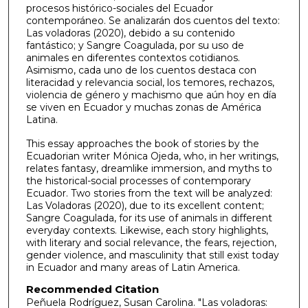
procesos histórico-sociales del Ecuador
contemporáneo. Se analizarán dos cuentos del texto:
Las voladoras (2020), debido a su contenido
fantástico; y Sangre Coagulada, por su uso de
animales en diferentes contextos cotidianos.
Asimismo, cada uno de los cuentos destaca con
literacidad y relevancia social, los temores, rechazos,
violencia de género y machismo que aún hoy en día
se viven en Ecuador y muchas zonas de América
Latina.
This essay approaches the book of stories by the
Ecuadorian writer Mónica Ojeda, who, in her writings,
relates fantasy, dreamlike immersion, and myths to
the historical-social processes of contemporary
Ecuador. Two stories from the text will be analyzed:
Las Voladoras (2020), due to its excellent content;
Sangre Coagulada, for its use of animals in different
everyday contexts. Likewise, each story highlights,
with literary and social relevance, the fears, rejection,
gender violence, and masculinity that still exist today
in Ecuador and many areas of Latin America.
Recommended Citation
Peñuela Rodríguez, Susan Carolina. "Las voladoras: