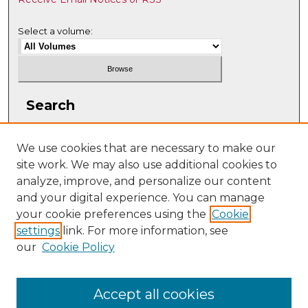
Select a volume:
Search
Enter search terms:
We use cookies that are necessary to make our
site work. We may also use additional cookies to
analyze, improve, and personalize our content
and your digital experience. You can manage
Select context to search:
your cookie preferences using the
Cookie
settings
link. For more information, see
our
Cookie Policy
Advanced Search
ISSN: 2997-6065
Accept all cookies