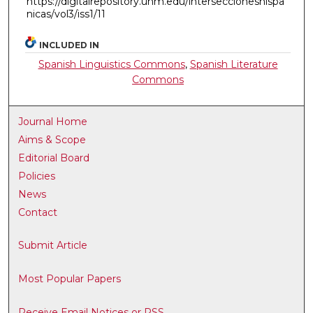
https://digitalrepository.unm.edu/interseccioneshispa
nicas/vol3/iss1/11
INCLUDED IN
Spanish Linguistics Commons
,
Spanish Literature
Commons
Journal Home
Aims & Scope
Editorial Board
Policies
News
Contact
Submit Article
Most Popular Papers
Receive Email Notices or RSS