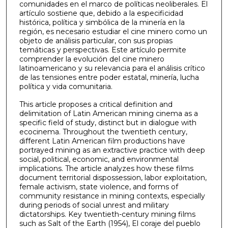
comunidades en el marco de políticas neoliberales. El
artículo sostiene que, debido a la especificidad
histórica, política y simbólica de la minería en la
región, es necesario estudiar el cine minero como un
objeto de análisis particular, con sus propias
temáticas y perspectivas. Este artículo permite
comprender la evolución del cine minero
latinoamericano y su relevancia para el análisis crítico
de las tensiones entre poder estatal, minería, lucha
política y vida comunitaria.
This article proposes a critical definition and
delimitation of Latin American mining cinema as a
specific field of study, distinct but in dialogue with
ecocinema. Throughout the twentieth century,
different Latin American film productions have
portrayed mining as an extractive practice with deep
social, political, economic, and environmental
implications. The article analyzes how these films
document territorial dispossession, labor exploitation,
female activism, state violence, and forms of
community resistance in mining contexts, especially
during periods of social unrest and military
dictatorships. Key twentieth-century mining films
such as Salt of the Earth (1954), El coraje del pueblo