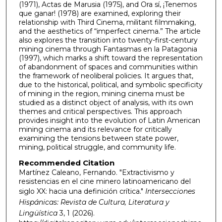
(1971), Actas de Marusia (1975), and Ora sí, ¡Tenemos
que ganar! (1978) are examined, exploring their
relationship with Third Cinema, militant filmmaking,
and the aesthetics of “imperfect cinema.” The article
also explores the transition into twenty-first-century
mining cinema through Fantasmas en la Patagonia
(1997), which marks a shift toward the representation
of abandonment of spaces and communities within
the framework of neoliberal policies. It argues that,
due to the historical, political, and symbolic specificity
of mining in the region, mining cinema must be
studied as a distinct object of analysis, with its own
themes and critical perspectives. This approach
provides insight into the evolution of Latin American
mining cinema and its relevance for critically
examining the tensions between state power,
mining, political struggle, and community life.
Recommended Citation
Martínez Caleano, Fernando. "Extractivismo y
resistencias en el cine minero latinoamericano del
siglo XX: hacia una definición crítica."
Intersecciones
Hispánicas: Revista de Cultura, Literatura y
Lingüística
3, 1 (2026).