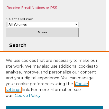
Receive Email Notices or RSS
Select a volume:
Search
Enter search terms:
We use cookies that are necessary to make our
site work. We may also use additional cookies to
analyze, improve, and personalize our content
and your digital experience. You can manage
Select context to search:
your cookie preferences using the
Cookie
settings
link. For more information, see
our
Cookie Policy
Advanced Search
ISSN: 2997-6065