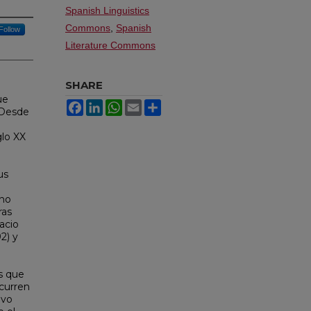
Spanish Linguistics
Commons
,
Spanish
Follow
Literature Commons
SHARE
ue
Facebook
LinkedIn
WhatsApp
Email
Share
. Desde
glo XX
us
 no
ras
acio
2) y
s que
ecurren
 vo