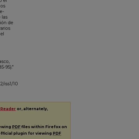
o el
los
e-
 las
ción de
arios
el
asco,
5-95)."
2/iss1/10
 Reader
or, alternately,
iewing
PDF
files within Firefox on
fficial plugin for viewing
PDF