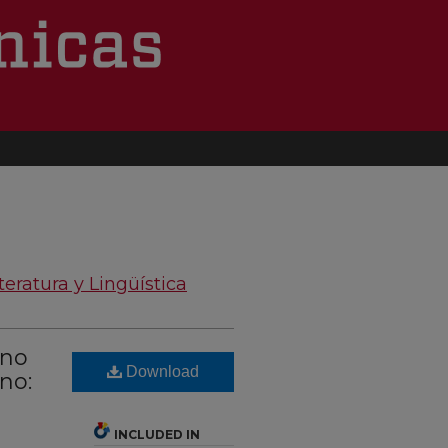
teratura y Lingüística
ano
Download
no:
INCLUDED IN