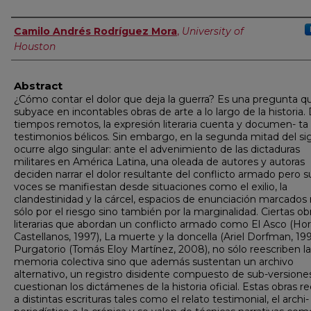
Authors
Camilo Andrés Rodríguez Mora
,
University of
Houston
Abstract
¿Cómo contar el dolor que deja la guerra? Es una pregunta q
subyace en incontables obras de arte a lo largo de la historia
tiempos remotos, la expresión literaria cuenta y documen- ta
testimonios bélicos. Sin embargo, en la segunda mitad del si
ocurre algo singular: ante el advenimiento de las dictaduras
militares en América Latina, una oleada de autores y autoras
deciden narrar el dolor resultante del conflicto armado pero s
voces se manifiestan desde situaciones como el exilio, la
clandestinidad y la cárcel, espacios de enunciación marcados
sólo por el riesgo sino también por la marginalidad. Ciertas ob
literarias que abordan un conflicto armado como El Asco (Hor
Castellanos, 1997), La muerte y la doncella (Ariel Dorfman, 199
Purgatorio (Tomás Eloy Martínez, 2008), no sólo reescriben la
memoria colectiva sino que además sustentan un archivo
alternativo, un registro disidente compuesto de sub-versione
cuestionan los dictámenes de la historia oficial. Estas obras r
a distintas escrituras tales como el relato testimonial, el archi-