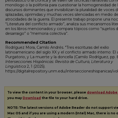
periodístico o la crónica y se valen de técnicas narrativas com
monólogo o la polifonía para cuestionar la homogeneidad de 
discursos dominantes que invisibilizan la pluralidad de voces d
splazadas, oprimidas y muchas veces silenciadas en medio de
atrocidades de la guerra. El presente trabajo propone una no
“Literatura del conflicto armado”, analiza sus mecanismos liter
en los libros mencionados y compara tópicos como “sujetos d
desarraigo” o “memoria colectiva”.
Recommended Citation
Rodríguez Mora, Camilo Andrés. "Tres escrituras del exilio
latinoamericano del siglo XX y el conflicto armado interno: El 
Purgatorio, y La muerte y la doncella (Camilo Rodríguez, pp. 8
Intersecciones Hispánicas: Revista de Cultura, Literatura y
Lingüística
2, 1 (2025).
https://digitalrepository.unm.edu/interseccioneshispanicas/vol
To view the content in your browser, please
download Adobe
you may
Download
the file to your hard drive.
NOTE: The latest versions of Adobe Reader do not support v
Mac OS and if you are using a modern (Intel) Mac, there is no o