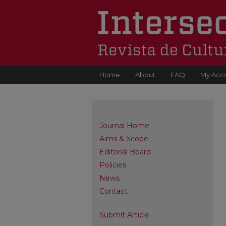
Home
About
FAQ
My Acc
Journal Home
Aims & Scope
Editorial Board
Policies
News
Contact
Submit Article