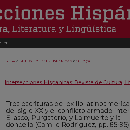
ount
>
>
Home
INTERSECCIONESHISPANICAS
Vol. 2 (2025)
Intersecciones Hispánicas: Revista de Cultura, Li
Tres escrituras del exilio latinoameric
del siglo XX y el conflicto armado inter
El asco, Purgatorio, y La muerte y la
doncella (Camilo Rodríguez, pp. 85-95)