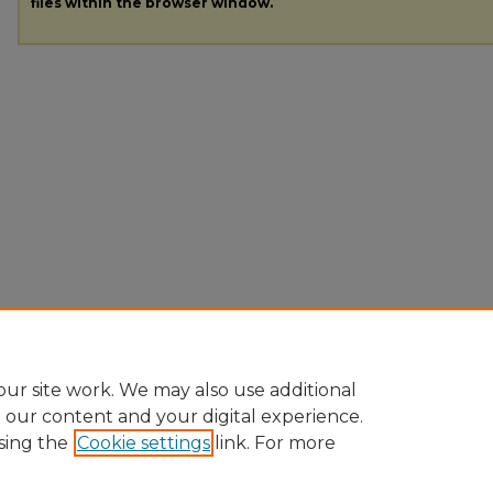
files within the browser window.
ur site work. We may also use additional
e our content and your digital experience.
sing the
Cookie settings
link. For more
Home
|
About
|
FAQ
|
My Account
|
Accessibility Statement