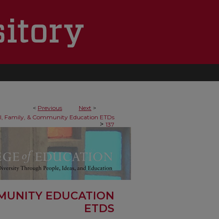
<
Previous
Next
>
al, Family, & Community Education ETDs
>
137
MMUNITY EDUCATION
ETDS