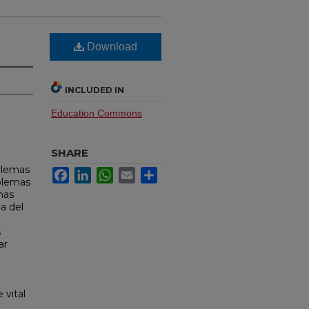
Download
INCLUDED IN
Education Commons
SHARE
blemas
Facebook
LinkedIn
WhatsApp
Email
Share
oblemas
mas
ia del
s
ar
 vital