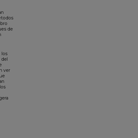
an
étodos
ibro
ues de
n
 los
 del
e
n ver
que
an
los
gera