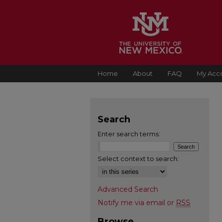
Home
About
FAQ
My Acc
Search
Enter search terms:
Select context to search:
Advanced Search
Notify me via email or
RSS
Browse