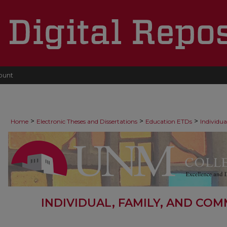
ount
>
>
>
Home
Electronic Theses and Dissertations
Education ETDs
Individu
INDIVIDUAL, FAMILY, AND CO