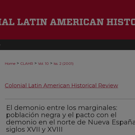
e
>
>
>
Home
CLAHR
Vol. 10
Iss. 2 (2001)
Colonial Latin American Historical Review
El demonio entre los marginales:
población negra y el pacto con el
demonio en el norte de Nueva España
siglos XVII y XVIII