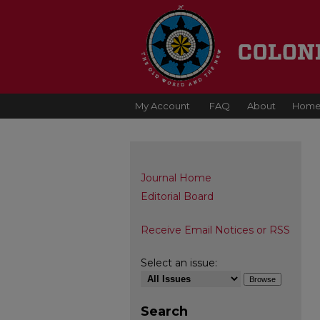
My Account
FAQ
About
Hom
Journal Home
Editorial Board
Receive Email Notices or RSS
Select an issue:
Search