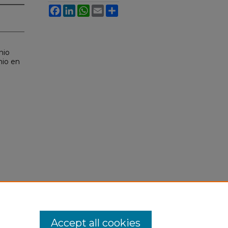
Facebook
LinkedIn
WhatsApp
Email
Share
nio
nio en
Accept all cookies